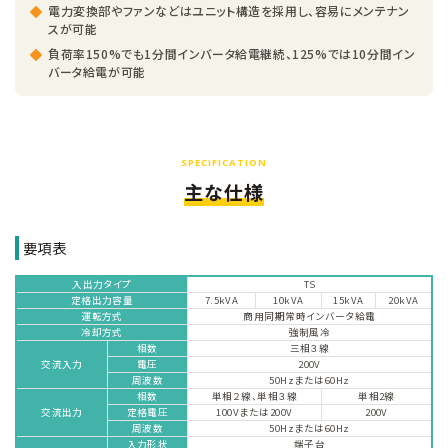
電力変換部やファンなどはユニット構造を採用し、容易にメンテナン
スが可能
負荷率150%でも1分間インバータ給電継続、125%では10分間イン
バータ給電が可能
SPECIFICATION
主な仕様
要項表
入出力タイプ
TS
定格出力容量
7.5kVA
10kVA
15kVA
20kVA
運転方式
商用同期常時インバータ給電
冷却方式
強制風冷
相数
三相３線
交流入力
電圧
200V
周波数
50Hzまたは60Hz
相数
単相２線、単相３線
単相2線
交流出力
定格電圧
100Vまたは200V
200V
周波数
50Hzまたは60Hz
入力形状
端子台