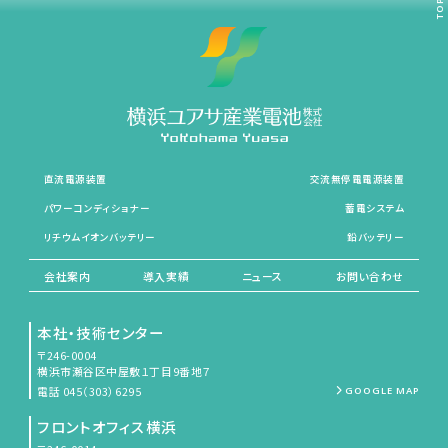
TOP
直流電源装置
交流無停電電源装置
パワーコンディショナー
蓄電システム
リチウムイオンバッテリー
鉛バッテリー
会社案内
導入実績
ニュース
お問い合わせ
本社・技術センター
〒246-0004
横浜市瀬谷区中屋敷１丁目9番地７
電話 045（303）6295
GOOGLE MAP
フロントオフィス横浜