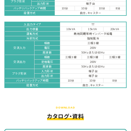
プラグ形状
出力形状
端子台
バッテリバックアップ時間
10分
10分
10分
8分
設置方式
自立、キャスター
入出力タイプ
TT
出力容量
10kVA
15kVA
20kVA
運転方式
商用同期常時インバータ給電
冷却方式
強制風冷
相数
三相３線
交流入力
電圧
200V
周波数
50Hzまたは60Hz
相数
三相３線
三相３線
三相３線
交流出力
定格電圧
200V
周波数
50Hzまたは60Hz
入力形状
端子台
プラグ形状
出力形状
端子台
バッテリバックアップ時間
10分
10分
8分
設置方式
自立、キャスター
DOWNLOAD
カタログ・資料