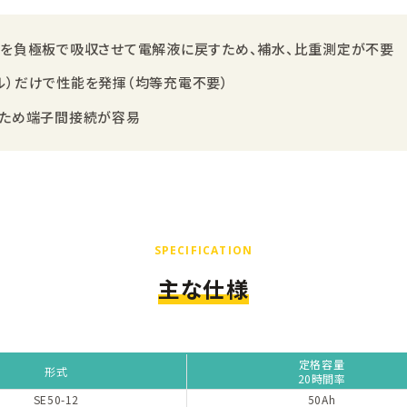
を負極板で吸収させて電解液に戻すため、補水、比重測定が不要
/セル）だけで性能を発揮（均等充電不要）
のため端子間接続が容易
SPECIFICATION
主な仕様
定格容量
形式
20時間率
SE50-12
50Ah