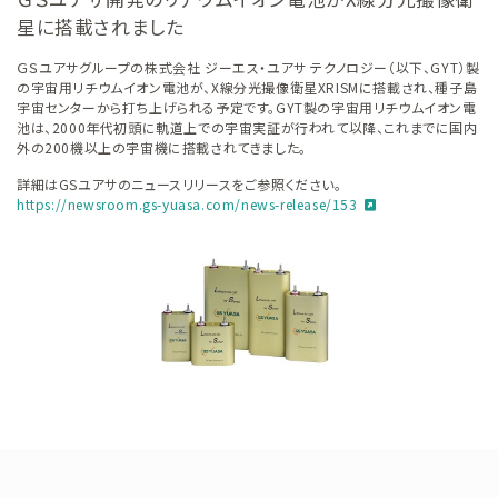
星に搭載されました
ＧＳユアサグループの株式会社 ジーエス・ユアサ テクノロジー（以下、GYT）製
の宇宙用リチウムイオン電池が、X線分光撮像衛星XRISMに搭載され、種子島
宇宙センターから打ち上げられる予定です。GYT製の宇宙用リチウムイオン電
池は、2000年代初頭に軌道上での宇宙実証が行われて以降、これまでに国内
外の200機以上の宇宙機に搭載されてきました。
詳細はGSユアサのニュースリリースをご参照ください。
https://newsroom.gs-yuasa.com/news-release/153